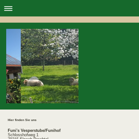
Hier finden Sie uns
Funi's Vesperstube/Funihof
Schlosshofweg 1