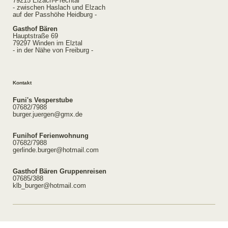
79215 Elzach-Prechtal
- zwischen Haslach und Elzach
auf der Passhöhe Heidburg -
Gasthof Bären
Hauptstraße 69
79297 Winden im Elztal
- in der Nähe von Freiburg -
Kontakt
Funi's Vesperstube
07682/7988
burger.juergen@gmx.de
Funihof Ferienwohnung
07682/7988
gerlinde.burger@hotmail.com
Gasthof Bären Gruppenreisen
07685/388
klb_burger@hotmail.com