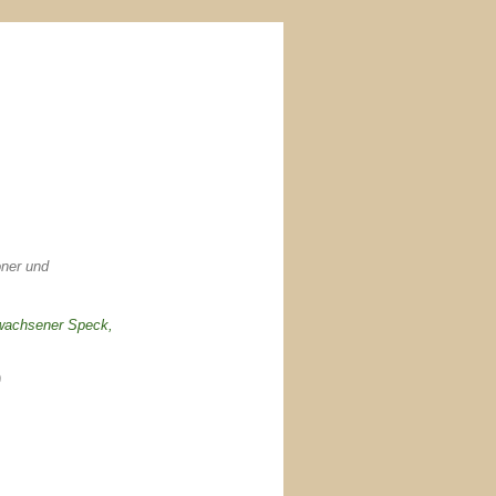
oner und
wachsener Speck,
)