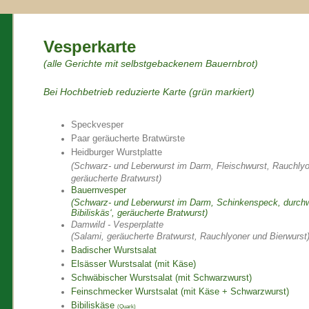
Vesperkarte
(alle Gerichte mit selbstgebackenem Bauernbrot)
Bei Hochbetrieb reduzierte Karte (grün markiert)
Speckvesper
Paar geräucherte Bratwürste
Heidburger Wurstplatte
(Schwarz- und Leberwurst im Darm,
Fleischwurst, Rauchly
geräucherte Bratwurst)
Bauernvesper
(Schwarz- und Leberwurst im Darm, Schinkenspeck, durch
Bibiliskäs‘, geräucherte Bratwurst)
Damwild - Vesperplatte
(Salami, geräucherte Bratwurst, Rauchlyoner und Bierwurst
Badischer Wurstsalat
Elsässer Wurstsalat (mit Käse)
Schwäbischer Wurstsalat (mit Schwarzwurst)
Feinschmecker Wurstsalat (mit Käse + Schwarzwurst)
Bibiliskäse
(Quark)