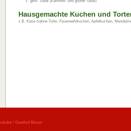
gem. Salat (Kartoffel- und grüner Salat)
Hausgemachte Kuchen und Torte
z.B. Käse-Sahne-Torte, Feuerwehrkuchen, Apfelkuchen, Mandarin
rstube / Gasthof Bären