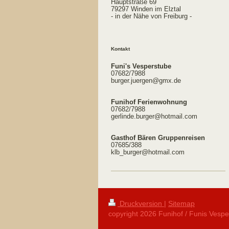
Hauptstraße 69
79297 Winden im Elztal
- in der Nähe von Freiburg -
Kontakt
Funi's Vesperstube
07682/7988
burger.juergen@gmx.de
Funihof Ferienwohnung
07682/7988
gerlinde.burger@hotmail.com
Gasthof Bären Gruppenreisen
07685/388
klb_burger@hotmail.com
Druckversion
|
Sitemap
copyright 2026 Funihof / Funis Vespe