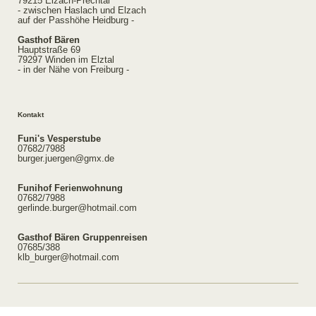
79215 Elzach-Prechtal
- zwischen Haslach und Elzach
auf der Passhöhe Heidburg -
Gasthof Bären
Hauptstraße 69
79297 Winden im Elztal
- in der Nähe von Freiburg -
Kontakt
Funi's Vesperstube
07682/7988
burger.juergen@gmx.de
Funihof Ferienwohnung
07682/7988
gerlinde.burger@hotmail.com
Gasthof Bären Gruppenreisen
07685/388
klb_burger@hotmail.com