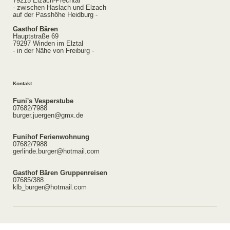
79215 Elzach-Prechtal
- zwischen Haslach und Elzach
auf der Passhöhe Heidburg -
Gasthof Bären
Hauptstraße 69
79297 Winden im Elztal
- in der Nähe von Freiburg -
Kontakt
Funi's Vesperstube
07682/7988
burger.juergen@gmx.de
Funihof Ferienwohnung
07682/7988
gerlinde.burger@hotmail.com
Gasthof Bären Gruppenreisen
07685/388
klb_burger@hotmail.com